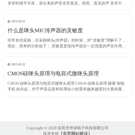
录音时细节丰富，录出来的声音非常真实。然而，真实的声 音并不一
定是好听的声音。为什么中央电视台春晚上有演员要假唱？就是因
为，春晚现场 的声音没经过后期制作处理，太真实没有发行的光碟里
经过录音棚里处理出来的声音好听 。所以要假唱，免得坏
2021-03-31
什么是咪头MIC传声器的灵敏度
经常有些采购，在采购咪头(传声器）的时候，对“灵敏度”理解不了，
现在，简单的分析如下： 灵敏度是指传声器在一定强度的声音作用下
输出电信号的大小。灵敏度高，表示传声器的声一电转换效率高，对
微弱的声音信号反应灵敏。技术上常用在0.1pa[μBar（微巴）]声压作
用下传声器能输出多高的电压来表示灵敏度
2021-03-31
CMOS硅咪头原理与电容式微咪头原理
CMOS 硅咪头原理与电容式微咪头原理 CMOS 硅咪头原理 随着 智能
手机 的兴起，对于声音品质和轻薄短小的需求越来越受到大家的重
视，近年来广泛应用的 噪声抑 制及回声消除 技术均是为了提高声音
的品质。 相比于传统的 驻极体 式咪头 (ECM )，电容式微机电 咪头 采
用硅半导体材料制
Copyright © 2020 东莞市华泽电子科技有限公司
技术支持【
东莞网站建设
】