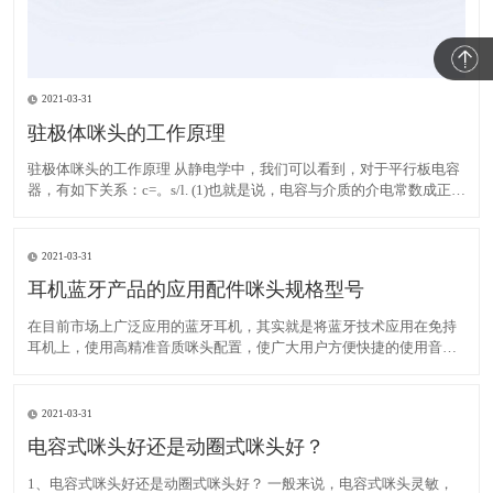
2021-03-31
驻极体咪头的工作原理
驻极体咪头的工作原理 从静电学中，我们可以看到，对于平行板电容
器，有如下关系：c=。s/l. (1)也就是说，电容与介质的介电常数成正
比，与两个极板的面积成正比，与两个极板之间的距离成反比。此
外，当一个电容器充入Q时，电容器的两个极板必须形成一定的电
压，其关系如下：C=Q/V. (2)对于驻极体
2021-03-31
耳机蓝牙产品的应用配件咪头规格型号
在目前市场上广泛应用的蓝牙耳机，其实就是将蓝牙技术应用在免持
耳机上，使用高精准音质咪头配置，使广大用户方便快捷的使用音频
产品，自在地以各种方式轻松语音通话。蓝牙耳机问世以后，市场占
有率迅速飙升，受到广大客户好评，尤其在商务领域。 蓝牙技术是一
种低成本大容量的短距离无线通信。生产开发的咪头，广泛应
2021-03-31
电容式咪头好还是动圈式咪头好？
1、电容式咪头好还是动圈式咪头好？ 一般来说，电容式咪头灵敏，