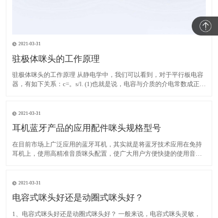
2021-03-31
驻极体咪头的工作原理
驻极体咪头的工作原理 从静电学中，我们可以看到，对于平行板电容
器，有如下关系：c=。s/l. (1)也就是说，电容与介质的介电常数成正
比，与两个极板的面积成正比，与两个极板之间的距离成反比。此
外，当一个电容器充入Q时，电容器的两个极板必须形成一定的电
压，其关系如下：C=Q/V. (2)对于驻极体
2021-03-31
耳机蓝牙产品的应用配件咪头规格型号
在目前市场上广泛应用的蓝牙耳机，其实就是将蓝牙技术应用在免持
耳机上，使用高精准音质咪头配置，使广大用户方便快捷的使用音频
产品，自在地以各种方式轻松语音通话。蓝牙耳机问世以后，市场占
有率迅速飙升，受到广大客户好评，尤其在商务领域。 蓝牙技术是一
种低成本大容量的短距离无线通信。生产开发的咪头，广泛应
2021-03-31
电容式咪头好还是动圈式咪头好？
1、电容式咪头好还是动圈式咪头好？ 一般来说，电容式咪头灵敏，