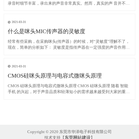
录音时细节丰富，录出来的声音非常真实。然而，真实的声 音并不一
定是好听的声音。为什么中央电视台春晚上有演员要假唱？就是因
为，春晚现场 的声音没经过后期制作处理，太真实没有发行的光碟里
经过录音棚里处理出来的声音好听 。所以要假唱，免得坏
2021-03-31
什么是咪头MIC传声器的灵敏度
经常有些采购，在采购咪头(传声器）的时候，对“灵敏度”理解不了，
现在，简单的分析如下： 灵敏度是指传声器在一定强度的声音作用下
输出电信号的大小。灵敏度高，表示传声器的声一电转换效率高，对
微弱的声音信号反应灵敏。技术上常用在0.1pa[μBar（微巴）]声压作
用下传声器能输出多高的电压来表示灵敏度
2021-03-31
CMOS硅咪头原理与电容式微咪头原理
CMOS 硅咪头原理与电容式微咪头原理 CMOS 硅咪头原理 随着 智能
手机 的兴起，对于声音品质和轻薄短小的需求越来越受到大家的重
视，近年来广泛应用的 噪声抑 制及回声消除 技术均是为了提高声音
的品质。 相比于传统的 驻极体 式咪头 (ECM )，电容式微机电 咪头 采
用硅半导体材料制
Copyright © 2020 东莞市华泽电子科技有限公司
技术支持【
东莞网站建设
】