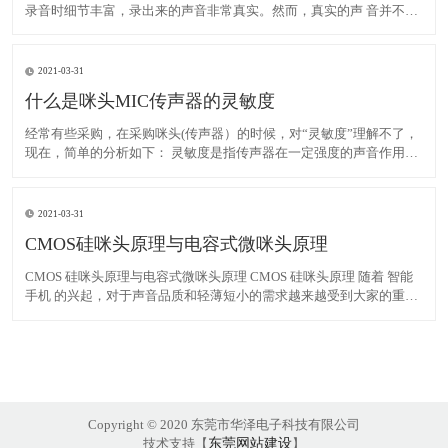
录音时细节丰富，录出来的声音非常真实。然而，真实的声 音并不一
定是好听的声音。为什么中央电视台春晚上有演员要假唱？就是因
为，春晚现场 的声音没经过后期制作处理，太真实没有发行的光碟里
经过录音棚里处理出来的声音好听 。所以要假唱，免得坏
2021-03-31
什么是咪头MIC传声器的灵敏度
经常有些采购，在采购咪头(传声器）的时候，对“灵敏度”理解不了，
现在，简单的分析如下： 灵敏度是指传声器在一定强度的声音作用下
输出电信号的大小。灵敏度高，表示传声器的声一电转换效率高，对
微弱的声音信号反应灵敏。技术上常用在0.1pa[μBar（微巴）]声压作
用下传声器能输出多高的电压来表示灵敏度
2021-03-31
CMOS硅咪头原理与电容式微咪头原理
CMOS 硅咪头原理与电容式微咪头原理 CMOS 硅咪头原理 随着 智能
手机 的兴起，对于声音品质和轻薄短小的需求越来越受到大家的重
视，近年来广泛应用的 噪声抑 制及回声消除 技术均是为了提高声音
的品质。 相比于传统的 驻极体 式咪头 (ECM )，电容式微机电 咪头 采
用硅半导体材料制
Copyright © 2020 东莞市华泽电子科技有限公司
技术支持【
东莞网站建设
】