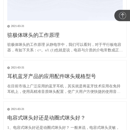
2021-03-31
驻极体咪头的工作原理
驻极体咪头的工作原理 从静电学中，我们可以看到，对于平行板电容
器，有如下关系：c=。s/l. (1)也就是说，电容与介质的介电常数成正
比，与两个极板的面积成正比，与两个极板之间的距离成反比。此
外，当一个电容器充入Q时，电容器的两个极板必须形成一定的电
压，其关系如下：C=Q/V. (2)对于驻极体
2021-03-31
耳机蓝牙产品的应用配件咪头规格型号
在目前市场上广泛应用的蓝牙耳机，其实就是将蓝牙技术应用在免持
耳机上，使用高精准音质咪头配置，使广大用户方便快捷的使用音频
产品，自在地以各种方式轻松语音通话。蓝牙耳机问世以后，市场占
有率迅速飙升，受到广大客户好评，尤其在商务领域。 蓝牙技术是一
种低成本大容量的短距离无线通信。生产开发的咪头，广泛应
2021-03-31
电容式咪头好还是动圈式咪头好？
1、电容式咪头好还是动圈式咪头好？ 一般来说，电容式咪头灵敏，