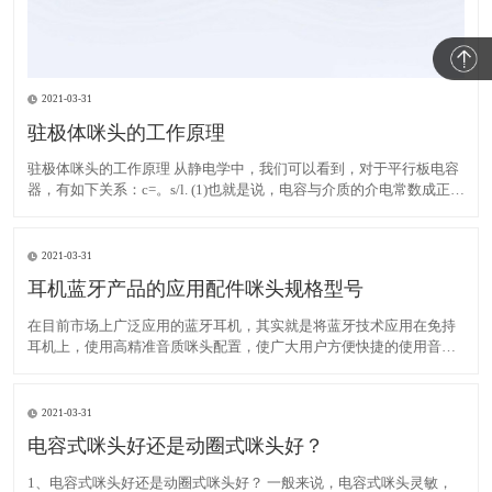
2021-03-31
驻极体咪头的工作原理
驻极体咪头的工作原理 从静电学中，我们可以看到，对于平行板电容
器，有如下关系：c=。s/l. (1)也就是说，电容与介质的介电常数成正
比，与两个极板的面积成正比，与两个极板之间的距离成反比。此
外，当一个电容器充入Q时，电容器的两个极板必须形成一定的电
压，其关系如下：C=Q/V. (2)对于驻极体
2021-03-31
耳机蓝牙产品的应用配件咪头规格型号
在目前市场上广泛应用的蓝牙耳机，其实就是将蓝牙技术应用在免持
耳机上，使用高精准音质咪头配置，使广大用户方便快捷的使用音频
产品，自在地以各种方式轻松语音通话。蓝牙耳机问世以后，市场占
有率迅速飙升，受到广大客户好评，尤其在商务领域。 蓝牙技术是一
种低成本大容量的短距离无线通信。生产开发的咪头，广泛应
2021-03-31
电容式咪头好还是动圈式咪头好？
1、电容式咪头好还是动圈式咪头好？ 一般来说，电容式咪头灵敏，