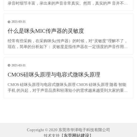
录音时细节丰富，录出来的声音非常真实。然而，真实的声 音并不一
定是好听的声音。为什么中央电视台春晚上有演员要假唱？就是因
为，春晚现场 的声音没经过后期制作处理，太真实没有发行的光碟里
经过录音棚里处理出来的声音好听 。所以要假唱，免得坏
2021-03-31
什么是咪头MIC传声器的灵敏度
经常有些采购，在采购咪头(传声器）的时候，对“灵敏度”理解不了，
现在，简单的分析如下： 灵敏度是指传声器在一定强度的声音作用下
输出电信号的大小。灵敏度高，表示传声器的声一电转换效率高，对
微弱的声音信号反应灵敏。技术上常用在0.1pa[μBar（微巴）]声压作
用下传声器能输出多高的电压来表示灵敏度
2021-03-31
CMOS硅咪头原理与电容式微咪头原理
CMOS 硅咪头原理与电容式微咪头原理 CMOS 硅咪头原理 随着 智能
手机 的兴起，对于声音品质和轻薄短小的需求越来越受到大家的重
视，近年来广泛应用的 噪声抑 制及回声消除 技术均是为了提高声音
的品质。 相比于传统的 驻极体 式咪头 (ECM )，电容式微机电 咪头 采
用硅半导体材料制
Copyright © 2020 东莞市华泽电子科技有限公司
技术支持【
东莞网站建设
】