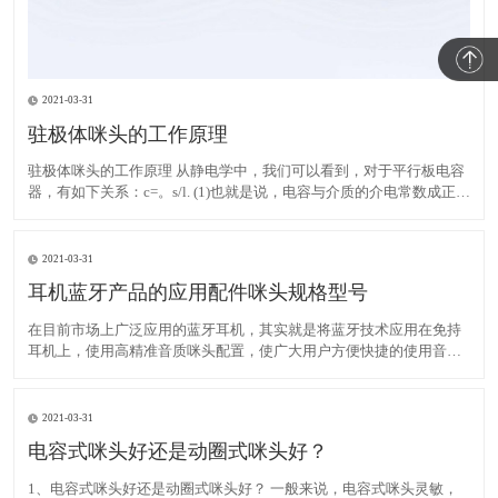
2021-03-31
驻极体咪头的工作原理
驻极体咪头的工作原理 从静电学中，我们可以看到，对于平行板电容
器，有如下关系：c=。s/l. (1)也就是说，电容与介质的介电常数成正
比，与两个极板的面积成正比，与两个极板之间的距离成反比。此
外，当一个电容器充入Q时，电容器的两个极板必须形成一定的电
压，其关系如下：C=Q/V. (2)对于驻极体
2021-03-31
耳机蓝牙产品的应用配件咪头规格型号
在目前市场上广泛应用的蓝牙耳机，其实就是将蓝牙技术应用在免持
耳机上，使用高精准音质咪头配置，使广大用户方便快捷的使用音频
产品，自在地以各种方式轻松语音通话。蓝牙耳机问世以后，市场占
有率迅速飙升，受到广大客户好评，尤其在商务领域。 蓝牙技术是一
种低成本大容量的短距离无线通信。生产开发的咪头，广泛应
2021-03-31
电容式咪头好还是动圈式咪头好？
1、电容式咪头好还是动圈式咪头好？ 一般来说，电容式咪头灵敏，