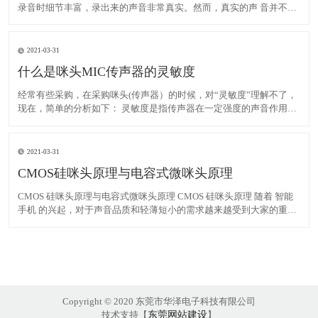
录音时细节丰富，录出来的声音非常真实。然而，真实的声 音并不一
定是好听的声音。为什么中央电视台春晚上有演员要假唱？就是因
为，春晚现场 的声音没经过后期制作处理，太真实没有发行的光碟里
经过录音棚里处理出来的声音好听 。所以要假唱，免得坏
2021-03-31
什么是咪头MIC传声器的灵敏度
经常有些采购，在采购咪头(传声器）的时候，对“灵敏度”理解不了，
现在，简单的分析如下： 灵敏度是指传声器在一定强度的声音作用下
输出电信号的大小。灵敏度高，表示传声器的声一电转换效率高，对
微弱的声音信号反应灵敏。技术上常用在0.1pa[μBar（微巴）]声压作
用下传声器能输出多高的电压来表示灵敏度
2021-03-31
CMOS硅咪头原理与电容式微咪头原理
CMOS 硅咪头原理与电容式微咪头原理 CMOS 硅咪头原理 随着 智能
手机 的兴起，对于声音品质和轻薄短小的需求越来越受到大家的重
视，近年来广泛应用的 噪声抑 制及回声消除 技术均是为了提高声音
的品质。 相比于传统的 驻极体 式咪头 (ECM )，电容式微机电 咪头 采
用硅半导体材料制
Copyright © 2020 东莞市华泽电子科技有限公司
技术支持【
东莞网站建设
】